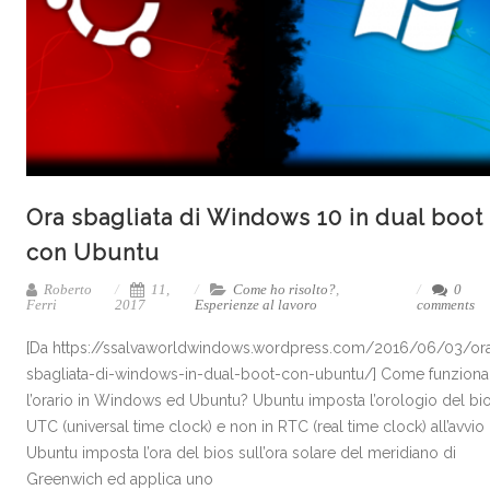
Ora sbagliata di Windows 10 in dual boot
con Ubuntu
Roberto
11,
Come ho risolto?
,
0
Ferri
2017
Esperienze al lavoro
comments
[Da https://ssalvaworldwindows.wordpress.com/2016/06/03/or
sbagliata-di-windows-in-dual-boot-con-ubuntu/] Come funziona
l’orario in Windows ed Ubuntu? Ubuntu imposta l’orologio del bi
UTC (universal time clock) e non in RTC (real time clock) all’avvio
Ubuntu imposta l’ora del bios sull’ora solare del meridiano di
Greenwich ed applica uno