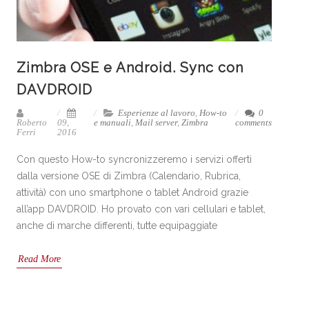
Zimbra OSE e Android. Sync con
DAVDROID
Esperienze al lavoro
,
How-to
0
Roberto
09,
e manuali
,
Mail server
,
Zimbra
comments
Ferri
2016
Con questo How-to syncronizzeremo i servizi offerti
dalla versione OSE di Zimbra (Calendario, Rubrica,
attività) con uno smartphone o tablet Android grazie
all’app DAVDROID. Ho provato con vari cellulari e tablet,
anche di marche differenti, tutte equipaggiate
Read More