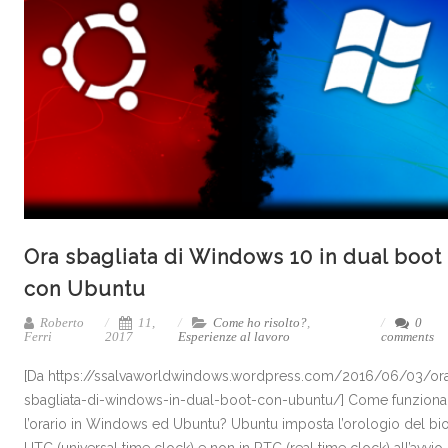
Ora sbagliata di Windows 10 in dual boot
con Ubuntu
Roberto
11,
Come ho risolto?
,
0
Ferri
2017
Esperienze al lavoro
comments
[Da https://ssalvaworldwindows.wordpress.com/2016/06/03/or
sbagliata-di-windows-in-dual-boot-con-ubuntu/] Come funziona
l’orario in Windows ed Ubuntu? Ubuntu imposta l’orologio del bi
UTC (universal time clock) e non in RTC (real time clock) all’avvio