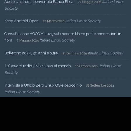
Addio Unicredit, benvenuta Banca Etica
Italian Linux
21 Maggio 2026
Society
Keep Android Open
Italian Linux Society
12 Marzo 2026
Consultazione AGCOM 2025 sul modem libero per le connessioni in
fibra
Italian Linux Society
7 Maggio 2025
Bollettino 2024, 30 anni e oltre!
Italian Linux Society
11 Gennaio 2025
Il 1° award radio GNU/Linux al mondo
Italian Linux
16 Ottobre 2024
Society
Intervista a Ufficio Zero Linux OS e patrocinio
18 Settembre 2024
Italian Linux Society
Arriva la nuova squadra
Italian Linux Society
16 Maggio 2024
Nuova convenzione fra Italian Linux Society e Wikimedia Italia
11
Italian Linux Society
Marzo 2024