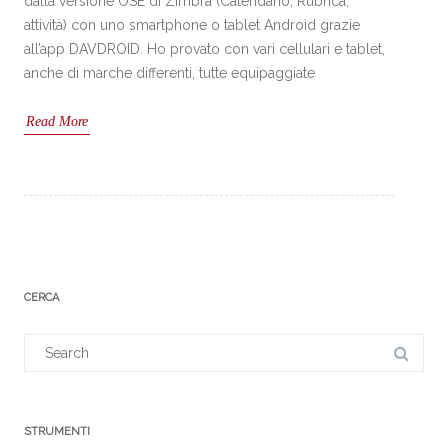
dalla versione OSE di Zimbra (Calendario, Rubrica,
attività) con uno smartphone o tablet Android grazie
all’app DAVDROID. Ho provato con vari cellulari e tablet,
anche di marche differenti, tutte equipaggiate
Read More
CERCA
Search
for:
STRUMENTI