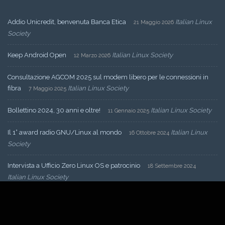
Addio Unicredit, benvenuta Banca Etica
Italian Linux
21 Maggio 2026
Society
Keep Android Open
Italian Linux Society
12 Marzo 2026
Consultazione AGCOM 2025 sul modem libero per le connessioni in
fibra
Italian Linux Society
7 Maggio 2025
Bollettino 2024, 30 anni e oltre!
Italian Linux Society
11 Gennaio 2025
Il 1° award radio GNU/Linux al mondo
Italian Linux
16 Ottobre 2024
Society
Intervista a Ufficio Zero Linux OS e patrocinio
18 Settembre 2024
Italian Linux Society
Arriva la nuova squadra
Italian Linux Society
16 Maggio 2024
Nuova convenzione fra Italian Linux Society e Wikimedia Italia
11