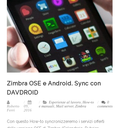
Zimbra OSE e Android. Sync con
DAVDROID
Esperienze al lavoro
,
How-to
0
Roberto
09,
e manuali
,
Mail server
,
Zimbra
comments
Ferri
2016
Con questo How-to syncronizzeremo i servizi offerti