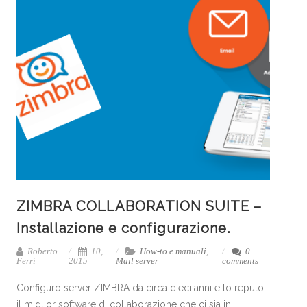
ZIMBRA COLLABORATION SUITE –
Installazione e configurazione.
Roberto
10,
How-to e manuali
,
0
Ferri
2015
Mail server
comments
Configuro server ZIMBRA da circa dieci anni e lo reputo
il miglior software di collaborazione che ci sia in